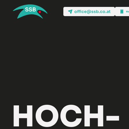
office@ssb.co.at
+
HOCH-