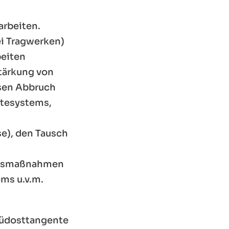
arbeiten.
ei Tragwerken)
beiten
tärkung von
isen Abbruch
ltesystems,
e), den Tausch
ungsmaßnahmen
ms u.v.m.
Südosttangente