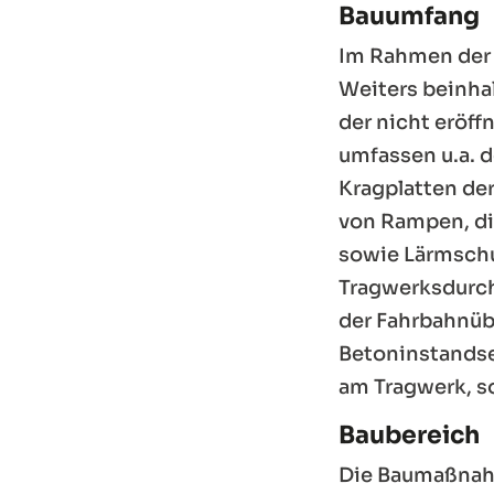
Bauumfang
Im Rahmen der 
Weiters beinhal
der nicht eröff
umfassen u.a. 
Kragplatten de
von Rampen, di
sowie Lärmschu
Tragwerksdurch
der Fahrbahnüb
Betoninstands
am Tragwerk, s
Baubereich
Die Baumaßnahm