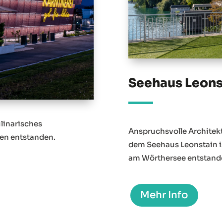
Seehaus Leons
ulinarisches
Anspruchsvolle Architek
en entstanden.
dem Seehaus Leonstain is
am Wörthersee entstand
Mehr Info