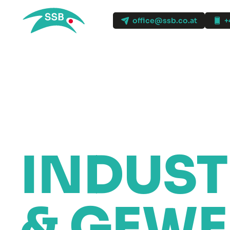
office@ssb.co.at
+
INDUST
& GEWE