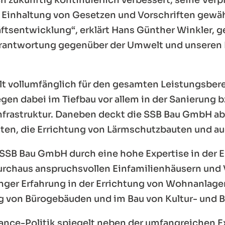
e Einhaltung von Gesetzen und Vorschriften gewähr
ftsentwicklung“, erklärt Hans Günther Winkler, g
erantwortung gegenüber der Umwelt und unseren 
t vollumfänglich für den gesamten Leistungsber
n dabei im Tiefbau vor allem in der Sanierung b
nfrastruktur. Daneben deckt die SSB Bau GmbH ab
iten, die Errichtung von Lärmschutzbauten und a
e SSB Bau GmbH durch eine hohe Expertise in der 
urchaus anspruchsvollen Einfamilienhäusern und Vi
nger Erfahrung in der Errichtung von Wohnanlage
g von Bürogebäuden und im Bau von Kultur- und 
ance-Politik spiegelt neben der umfangreichen 