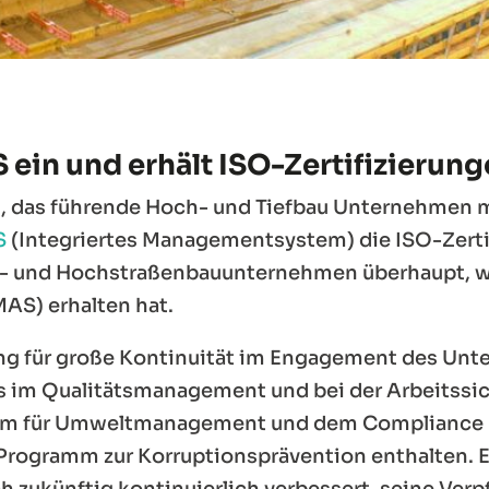
 ein und erhält ISO-Zertifizieru
 das führende Hoch- und Tiefbau Unternehmen mi
S
(Integriertes Managementsystem) die ISO-Zerti
en- und Hochstraßenbauunternehmen überhaupt, w
S) erhalten hat.
gung für große Kontinuität im Engagement des Un
s im Qualitätsmanagement und bei der Arbeitssi
-Norm für Umweltmanagement und dem Complianc
Programm zur Korruptionsprävention enthalten. EM
zukünftig kontinuierlich verbessert, seine Ver