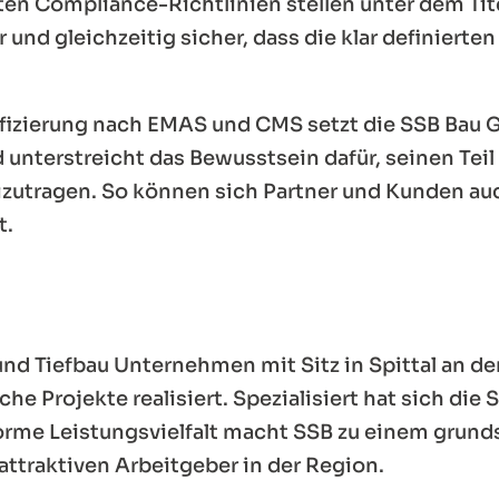
rten Compliance-Richtlinien stellen unter dem Tite
r und gleichzeitig sicher, dass die klar definie
tifizierung nach EMAS und CMS setzt die SSB Bau 
 unterstreicht das Bewusstsein dafür, seinen Tei
izutragen. So können sich Partner und Kunden auc
t.
nd Tiefbau Unternehmen mit Sitz in Spittal an d
e Projekte realisiert. Spezialisiert hat sich di
orme Leistungsvielfalt macht SSB zu einem grun
ttraktiven Arbeitgeber in der Region.